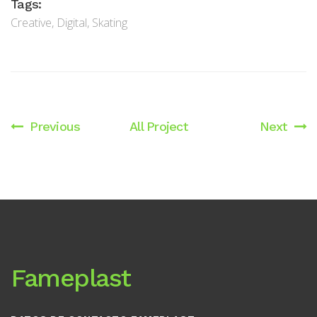
Tags:
Creative
,
Digital
,
Skating
Previous
All Project
Next
Fameplast